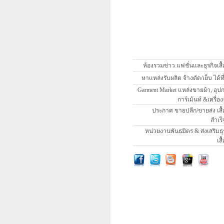
ห้องรวมข่าว แฟชั่นและธุรกิจเสื้
หาแหล่งรับผลิต จ้างตัด/เย็บ ได้ที่นี
Garment Market แหล่งขายผ้า, อุป
การ์เม้นท์ &เครื่อง
ประกาศ ขายปลีก/ขายส่ง เสื้
สำเร็
หน่วยงานพันธมิตร & ส่งเสริมธุ
เสื