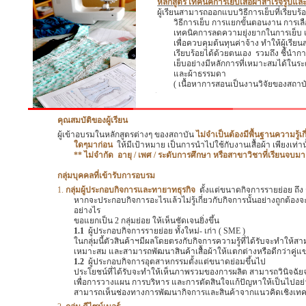
หลักสูตร เทคนิคการเย็บเสื้อผ้าสำเร็จรูปแล
ผู้เรียนสามารถออกแบบวิธีการเย็บที่เรียบร้
วิธีการเย็บ การแยกขั้นตอนงาน การเลื
เทคนิคการลดความยุ่งยากในการเย็บ
เพื่อควบคุมต้นทุนค่าจ้าง ทำให้ผู้เรี
เรียบร้อยได้ด้วยตนเอง
รวมถึง ชี้นำก
เย็บอย่างมีหลักการที่เหมาะสมได้ในระ
และผ้าธรรมดา
( เนื้อหาการสอนเป็นงานวิจัยของสถา
.
คุณสมบัติของผู้เรียน
ผู้เข้าอบรมในหลักสูตรต่างๆ ของสถาบัน
ไม่จำเป็นต้องมีพื้นฐานความรู้เกี
ใดๆมาก่อน
ให้มีเป้าหมาย เป็นการนำไปใช้กับงานเสื้อผ้า เพียงเท่าน
** ไม่จำกัด
อายุ / เพศ / ระดับการศึกษา หรือสาขาวิชาที่เรียนจบมา
กลุ่มบุคคลที่เข้ารับการอบรม
1.
กลุ่มผู้ประกอบกิจการและทายาทธุรกิจ
ตั้งแต่ขนาดกิจการรายย่อย ถึ
หากจะประกอบกิจการอะไรแล้วไม่รู้เกี่ยวกับกิจการนั้นอย่างถูกต้องจะ
อย่างไร
ขอแยกเป็น
2
กลุ่มย่อย
ให้เห็นชัดเจนยิ่งขึ้น
1.1
ผู้ประกอบกิจการรายย่อย ทั้งใหม่- เก่า (
SME
)
ในกลุ่มนี้ตัวสินค้าฯมีผลโดยตรงกับกิจการความรู้ที่ได้รับจะทำให้
เหมาะสม และสามารถพัฒนาสินค้าเสื้อผ้าให้แตกต่างหรือดีกว่าคู่แข่
1.2
ผู้ประกอบกิจการอุตสาหกรรมตั้งแต่ขนาดย่อมขึ้นไป
ประโยชน์ที่ได้รับจะทำให้เห็นภาพรวมของการผลิต
สามารถวินิจฉัยจ
เพื่อการวางแผน
การบริหาร และการตัดสินใจแก้ปัญหาให้เป็นไปอย่า
สามารถเห็นช่องทางการพัฒนากิจการและสินค้าจากแนวคิดเชิงเทคน