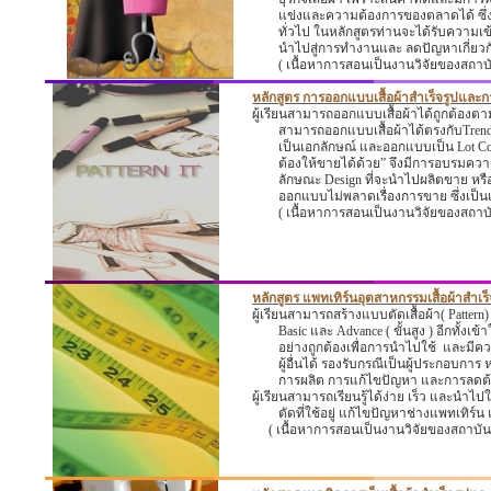
แข่งและความต้องการของตลาดได้ ซึ่ง
ทั่วไป ในหลักสูตรท่านจะได้รับความเข้
นำไปสู่การทำงานและ ลดปัญหาเกี่ยว
( เนื้อหาการสอนเป็นงานวิจัยของสถา
หลักสูตร การออกแบบเสื้อผ้าสำเร็จรูปและก
ผู้เรียนสามารถออกแบบเสื้อผ้าได้ถูกต้องต
สามารถออกแบบเสื้อผ้าได้ตรงกับ
Tren
เป็นเอกลักษณ์ และออกแบบเป็น
Lot Co
ต้องให้ขายได้ด้วย
”
จึงมีการอบรมความร
ลักษณะ
Design
ที่จะนำไปผลิตขาย หรือ
ออกแบบไม่พลาดเรื่องการขาย ซึ่งเป็น
( เนื้อหาการสอนเป็นงานวิจัยของสถา
หลักสูตร แพทเทิร์นอุตสาหกรรมเสื้อผ้าสำเร็
ผู้เรียนสามารถสร้างแบบตัดเสื้อผ้า(
Pattern
Basic
และ
Advance
( ขั้นสูง ) อีกทั้งเข้
อย่างถูกต้องเพื่อการนำไปใช้
และมีควา
ผู้อื่นได้ รองรับกรณีเป็นผู้ประกอบการ หร
การผลิต การแก้ไขปัญหา และการลดต
ผู้เรียนสามารถเรียนรู้ได้ง่าย เร็ว และนำไ
ตัดที่ใช้อยู่ แก้ไขปัญหาช่างแพทเทิร
( เนื้อหาการสอนเป็นงานวิจัยของสถาบั