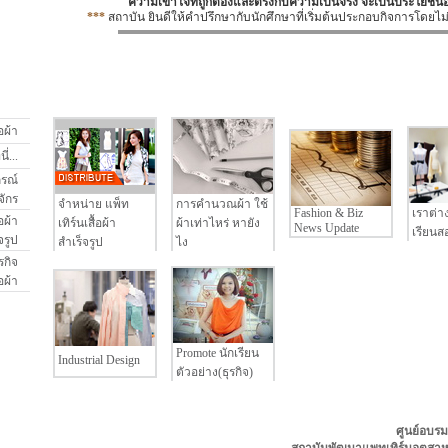
ความเข้าใจที่ถูกต้องและตรงกับความเป็นจริง จะเป็นประโยชน์อ
***
สถาบัน
ยินดีให้คำปรึกษากับนักศึกษาที่เริ่มต้นประกอบกิจการโดยไม่
อผ้า
่...
กรณ์
จักร
จำหน่าย แพ็ท
การคำนวณผ้า ใช้
Fashion & Biz
เราต่า
อผ้า
เทิร์นเสื้อผ้า
ผ้าเท่าไหร่ หายัง
News Update
เรียนสอ
จรูป
สำเร็จรูป
ไง
รกิจ
้อผ้า
Promote นักเรียน
Industrial Design
ตัวอย่าง(ธุรกิจ)
ศูนย์อบรม