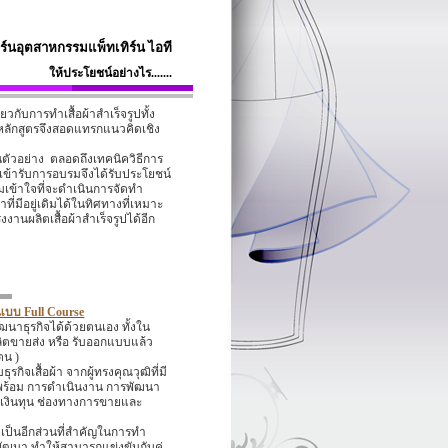
ร์นอุตสาหกรรมแพ็ทเทิร์น ไอที
ให้ประโยชน์อย่างไร.......
วกับการทำเสื้อผ้าสำเร็จรูปทั้ง
หลักสูตรจึงสอดแทรกแนวคิดเชิง
นตัวอย่าง
ตลอดถึงเทคนิควิธีการ
ู้เข้ารับการอบรมจึงได้รับประโยชน์
มเข้าใจที่จะดำเนินการจัดทำ
ที่มีอยู่เดิมได้ในทิศทางที่เหมาะ
านผลิตเสื้อผ้าสำเร็จรูปได้อีก
ป แบบ
Full Course
ัฒนาธุรกิจได้ด้วยตนเอง ทั้งใน
ลิตขายส่ง หรือ รับออกแบบแล้ว
ตน )
รกิจเสื้อผ้า จากผู้ทรงคุณวุฒิที่มี
ยมพร้อม การดำเนินงาน การพัฒนา
งเงินทุน ช่องทางการขายและ
 เป็นอีกส่วนที่สำคัญในการทำ
ารพัฒนา ทำให้สามารถแข่งขันกับคู่