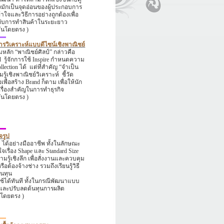
มักเป็นจุดอ่อนของผู้ประกอบการ
าใจและวิธีการอย่างถูกต้องเพื่อ
กับการทำสินค้าในระยะยาว
บันโดยตรง )
ารวิเคราะห์แบบดีไซน์เชิงพาณิชย์
ามหลัก
“
พาณิชย์ศิลป์
”
กล่าวคือ
d
รู้จักการใช้
Inspire
กำหนดความ
llection
ได้
แต่ที่สำคัญ
“
จำเป็น
ู้เชิงพาณิชย์วิเคราะห์
ชี้วัด
เพื่อสร้าง
Brand
ก็ตาม เพื่อให้นัก
เรื่องสำคัญในการทำธุรกิจ
บันโดยตรง )
จรูป
)
ได้อย่างมืออาชีพ ทั้งในลักษณะ
าใจเรื่อง
Shape
และ
Standard Size
มรู้เชิงลึก เพื่อสั่งงานและควบคุม
ือต้องจ้างช่าง รวมถึงเรียนรู้วิธี
้นทุน
ปใช้ได้ทันที ทั้งในกรณีพัฒนาแบบ
์น และปรับลดต้นทุนการผลิต
นโดยตรง )