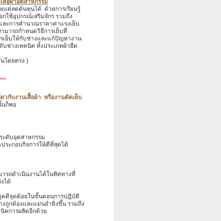
ะเสื้อผ้าอุตสาหกรรม
อยแต่ลดต้นทุนได้
ด้วยการเรียนรู้
อกใช้อุปกรณ์เสริมจักร รวมถึง
 และการคำนวณราคาค่าแรงเย็บ
ยนสามารถกำหนดวิธีการเย็บที่
ารเย็บให้กับช่างและแก้ปัญหางาน
ดับช่างเทคนิค ทั้งประเภทผ้ายืด
บันโดยตรง )
่ยวกับงานเสื้อผ้า
หรืองานตัดเย็บ
ั้นก็พอ
ง ระดับอุตสาหกรรม
ประกอบกิจการให้ดีที่สุดได้
สามารถดำเนินงานได้ในทิศทางที่
งได้
ุดดีจุดด้อยในขั้นตอนการปฏิบัติ
งถูกต้องและแม่นยำยิ่งขึ้น
รวมถึง
ิคการผลิตอีกด้วย