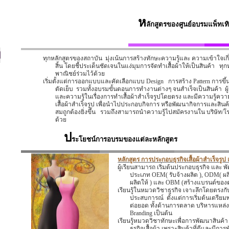
ห
ลักสูตรของศูนย์อบรมแพ็ทเทิ
ทุกหลักสูตรของสถาบัน
มุ่งเน้นการสร้างทักษะความรู้และ ความเข้าใจเกี่ย
สิ้น
โดยชี้ประเด็นชัดเจนในแง่มุมการจัดทำเสื้อผ้าให้เป็นสินค้า
ทุก
พาณิชย์ร่วมไว้ด้วย
เริ่มตั้งแต่การออกแบบและคัดเลือกแบบ
Design
การสร้าง
Pattern
การขึ้
ตัดเย็บ
รวมทั้งอบรมขั้นตอนการทำงานต่างๆ จนสำเร็จเป็นสินค้า
ผ
และความรู้ในเรื่องการทำเสื้อผ้าสำเร็จรูปโดยตรง และมีความรู้ควา
เสื้อผ้าสำเร็จรูป เพื่อนำไปประกอบกิจการ หรือพัฒนากิจการและสินค้า
สมถูกต้องยิ่งขึ้น
รวมถึงสามารถนำความรู้ไปสมัครงานใน บริษัท/โรงง
ด้วย
ป
ระโยชน์การอบรมของแต่ละหลักสูตร
หลักสูตร การประกอบธุรกิจเสื้อผ้าสำเร็จรู
ผู้เรียนสามารถ เริ่มต้นประกอบธุรกิจ และ พ
ประเภท
OEM
( รับจ้างผลิต ),
ODM
( ผ
ผลิตให้ ) และ
OBM
(สร้างแบรนด์ของ
เรียนรู้ในหมวดวิชาธุรกิจ เจาะลึกโดยตรงกับธุ
ประสบการณ์
ตั้งแต่การเริ่มต้นเตรี
ต่อยอด ทั้งด้านการตลาด บริหารแหล่
Branding
เป็นต้น
เรียนรู้หมวดวิชาทักษะเพื่อการพัฒนาสินค้า
ธุรกิจเสื้อผ้า เพราะสินค้าที่ดีและมีก