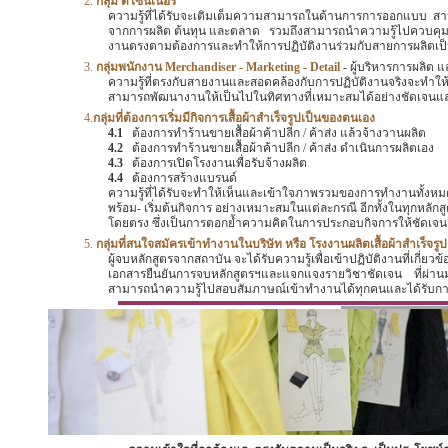
2.
กลุ่ม ดีไซน์เนอร์
ความรู้ที่ได้รับจะเติมเต็มความสามารถในด้านการการออกแบบ
สา
จากการผลิต
ต้นทุน
และตลาด
รวมถึงสามารถนำความรู้ไปควบคุมชี
งานตรงตามต้องการและทำให้การปฏิบัติงานร่วมกับสายการผลิตเป็
3.
กลุ่มพนักงาน
Merchandiser - Marketing - Detail
-
ผู้บริหารการผลิต
แ
ความรู้ที่ตรงกับสายงานและสอดคล้องกับการปฏิบัติงานจริงจะทำให้
สามารถพัฒนางานให้เป็นไปในทิศทางที่เหมาะสมได้อย่างชัดเจนแล
4.
กลุ่มที่ต้องการเริ่มมีกิจการเสื้อผ้าสำเร็จรูปเป็นของตนเอง
4.1
ต้องการทำร้านขายเสื้อผ้าค้าปลีก / ค้าส่ง แล้วจ้างวานผลิต
4.2
ต้องการทำร้านขายเสื้อผ้าค้าปลีก / ค้าส่ง ดำเนินการผลิตเอง
4.3
ต้องการเปิดโรงงานเพื่อรับจ้างผลิต
4.4
ต้องการสร้างแบรนด์
ความรู้ที่ได้รับจะทำให้เห็นและเข้าใจภาพรวมของการทำงานทั้งห
พร้อม- เริ่มต้นกิจการ
อย่างเหมาะสมในแต่ละกรณี
อีกทั้งในทุกหลัก
โดยตรง
ซึ่งเป็นการตอกย้ำความคิดในการประกอบกิจการให้ชัดเจนยิ่
5.
กลุ่มที่สนใจสมัครเข้าทำงานในบริษัท หรือ โรงงานผลิตเสื้อผ้าสำเร็จรูป
ผู้จบหลักสูตรจากสถาบัน จะได้รับความรู้เพื่อเข้าปฏิบัติงานที่เกี่ยว
เอกสารยืนยันการจบหลักสูตรฯและแจกแจงรายวิชาชัดเจน
ที่ผ่า
สามารถนำความรู้ไปสอบสัมภาษณ์เข้าทำงานได้ทุกคนและได้รับ