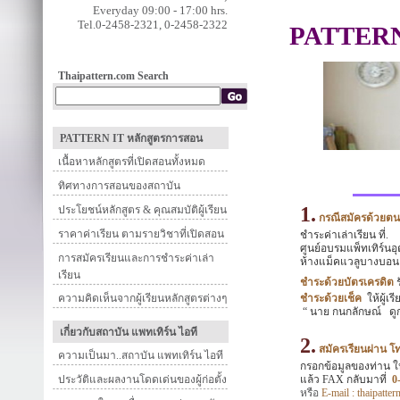
Everyday 09:00 - 17:00 hrs.
Tel.0-2458-2321, 0-2458-2322
PATTERN
Thaipattern.com Search
PATTERN IT หลักสูตรการสอน
เนื้อหาหลักสูตรที่เปิดสอนทั้งหมด
ทิศทางการสอนของสถาบัน
1.
ประโยชน์หลักสูตร & คุณสมบัติผู้เรียน
กรณีสมัครด้วยตน
ราคาค่าเรียน ตามรายวิชาที่เปิดสอน
ชำระค่าเล่าเรียน ที่.
ศูนย์อบรมแพ็ทเทิร์นอ
การสมัครเรียนและการชำระค่าเล่า
ห้างแม็คแวลูบางบอน ชั
เรียน
ชำระด้วยบัตรเครดิต
ร
ความคิดเห็นจากผู้เรียนหลักสูตรต่างๆ
ชำระด้วยเช็ค
ให้ผู้เ
“
นาย กนกลักษณ์
ดู
เกี่ยวกับสถาบัน แพทเทิร์น ไอที
2.
สมัครเรียนผ่าน โ
ความเป็นมา..สถาบัน แพทเทิร์น ไอที
กรอกข้อมูลของท่าน ให
ประวัติและผลงานโดดเด่นของผู้ก่อตั้ง
แล้ว
FAX
กลับมาที่
0
หรือ
E-mail : thaipatt