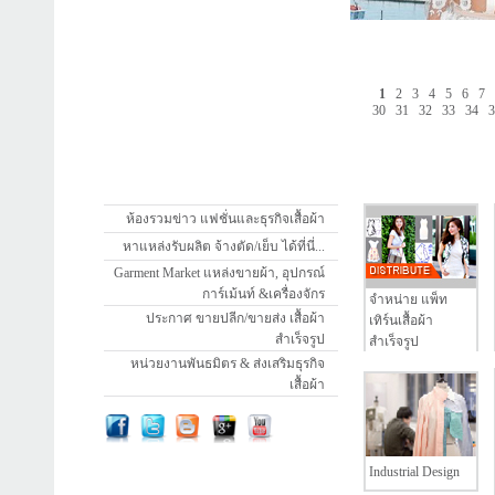
1
2
3
4
5
6
7
30
31
32
33
34
ห้องรวมข่าว แฟชั่นและธุรกิจเสื้อผ้า
หาแหล่งรับผลิต จ้างตัด/เย็บ ได้ที่นี่...
Garment Market แหล่งขายผ้า, อุปกรณ์
การ์เม้นท์ &เครื่องจักร
จำหน่าย แพ็ท
ประกาศ ขายปลีก/ขายส่ง เสื้อผ้า
เทิร์นเสื้อผ้า
สำเร็จรูป
สำเร็จรูป
หน่วยงานพันธมิตร & ส่งเสริมธุรกิจ
เสื้อผ้า
Industrial Design