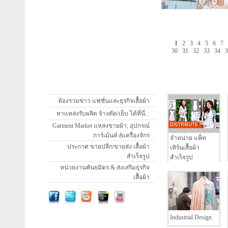
1
2
3
4
5
6
7
30
31
32
33
34
ห้องรวมข่าว แฟชั่นและธุรกิจเสื้อผ้า
หาแหล่งรับผลิต จ้างตัด/เย็บ ได้ที่นี่...
Garment Market แหล่งขายผ้า, อุปกรณ์
การ์เม้นท์ &เครื่องจักร
จำหน่าย แพ็ท
ประกาศ ขายปลีก/ขายส่ง เสื้อผ้า
เทิร์นเสื้อผ้า
สำเร็จรูป
สำเร็จรูป
หน่วยงานพันธมิตร & ส่งเสริมธุรกิจ
เสื้อผ้า
Industrial Design