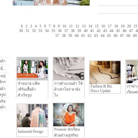
1
2
3
4
5
6
7
8
9
10
11
12
13
14
15
16
17
18
19
20
21
30
31
32
33
34
35
36
37
38
39
40
41
42
43
44
45
46
47
4
57
58
59
60
61
62
63
64
65
66
67
68
69
อผ้า
่...
กรณ์
จักร
จำหน่าย แพ็ท
การคำนวณผ้า ใช้
Fashion & Biz
เราต่า
อผ้า
เทิร์นเสื้อผ้า
ผ้าเท่าไหร่ หายัง
News Update
เรียนสอ
จรูป
สำเร็จรูป
ไง
รกิจ
้อผ้า
Promote นักเรียน
Industrial Design
ตัวอย่าง(ธุรกิจ)