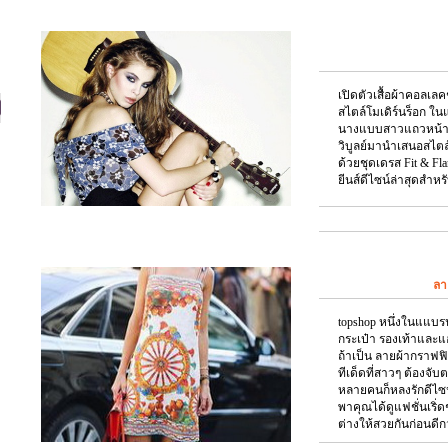
เปิดตัวเสื้อผ้าคอลเลคช
สไตล์โมเดิร์นร็อก ใ
นางแบบสาวแถวหน้าขอ
วิบูลย์มานำเสนอสไต
ด้วยชุดเดรส Fit & Fl
ยีนส์ดีไซน์ล่าสุดสำหร
ลา
topshop หนึ่งในแแบรนด
กระเป๋า รองเท้าและแอ
ถ้าเป็น ลายผ้ากราฟฟิ
ทีเด็ดที่สาวๆ ต้องจับ
หลายคนก็หลงรักดีไซน์ข
พาคุณได้ดูแฟชั่นเริ่
ต่างให้สวยกันก่อนดีกว