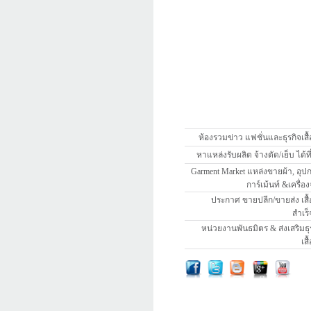
ห้องรวมข่าว แฟชั่นและธุรกิจเสื้
หาแหล่งรับผลิต จ้างตัด/เย็บ ได้ที่นี
Garment Market แหล่งขายผ้า, อุป
การ์เม้นท์ &เครื่อง
ประกาศ ขายปลีก/ขายส่ง เสื้
สำเร็
หน่วยงานพันธมิตร & ส่งเสริมธุ
เสื