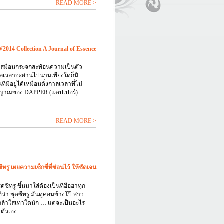
READ MORE >
14 Collection A Journal of Essence
บเสมือนกระจกสะท้อนความเป็นตัว
าลเวลาจะผ่านไปนานเพียงใดก็มิ
่มีอยู่ได้เหมือนดั่งกาลเวลาที่ไม่
ิญญาณของ DAPPER (แดปเปอร์)
READ MORE >
ีทรู เผยความเซ็กซี่ที่ซ่อนไว้ ให้ชัดเจน
 ชุดซีทรู ขึ้นมาใส่ต้องเป็นที่ฮือฮาทุก
ว่า ชุดซีทรู มันดูค่อนข้างโป๊ สาว
ล้าใส่เท่าใดนัก … แต่จะเป็นอะไร
ตัวเอง