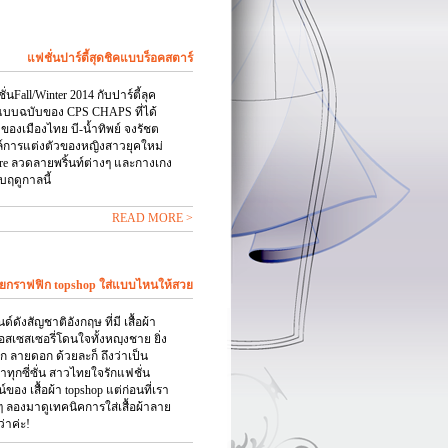
แฟชั่นปาร์ตี้สุดชิคแบบร็อคสตาร์
ั่นFall/Winter 2014 กับปาร์ตี้ลุค
นแบบฉบับของ CPS CHAPS ที่ได้
งเมืองไทย บี-น้ำทิพย์ จงรัชต
ล์การแต่งตัวของหญิงสาวยุคใหม่
are ลวดลายพริ้นท์ต่างๆ และกางเกง
ับฤดูกาลนี้
READ MORE >
ยกราฟฟิก topshop ใส่แบบไหนให้สวย
์ดังสัญชาติอังกฤษ ที่มี เสื้อผ้า
สเซสเซอรี่โดนใจทั้งหญฺงชาย ยิ่ง
ก ลายดอก ด้วยละก็ ถึงว่าเป็น
ตาทุกซี่ซั่น สาวไทยใจรักแฟชั่น
อง เสื้อผ้า topshop แต่ก่อนที่เรา
ดๆ ลองมาดูเทคนิคการใส่เสื้อผ้าลาย
่าค่ะ!