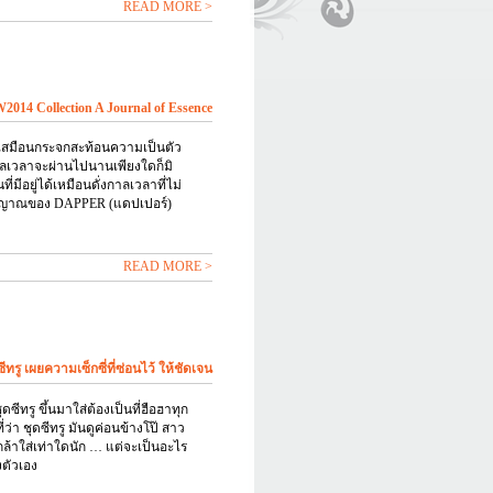
READ MORE >
14 Collection A Journal of Essence
บเสมือนกระจกสะท้อนความเป็นตัว
าลเวลาจะผ่านไปนานเพียงใดก็มิ
่มีอยู่ได้เหมือนดั่งกาลเวลาที่ไม่
ิญญาณของ DAPPER (แดปเปอร์)
READ MORE >
ีทรู เผยความเซ็กซี่ที่ซ่อนไว้ ให้ชัดเจน
 ชุดซีทรู ขึ้นมาใส่ต้องเป็นที่ฮือฮาทุก
ว่า ชุดซีทรู มันดูค่อนข้างโป๊ สาว
ล้าใส่เท่าใดนัก … แต่จะเป็นอะไร
ตัวเอง