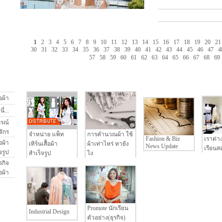
1
2
3
4
5
6
7
8
9
10
11
12
13
14
15
16
17
18
19
20
21
30
31
32
33
34
35
36
37
38
39
40
41
42
43
44
45
46
47
4
57
58
59
60
61
62
63
64
65
66
67
68
69
อผ้า
่...
กรณ์
จักร
จำหน่าย แพ็ท
การคำนวณผ้า ใช้
Fashion & Biz
เราต่า
อผ้า
เทิร์นเสื้อผ้า
ผ้าเท่าไหร่ หายัง
News Update
เรียนสอ
จรูป
สำเร็จรูป
ไง
รกิจ
้อผ้า
Promote นักเรียน
Industrial Design
ตัวอย่าง(ธุรกิจ)