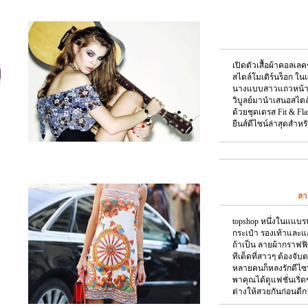
เปิดตัวเสื้อผ้าคอลเลคช
สไตล์โมเดิร์นร็อก ใ
นางแบบสาวแถวหน้าขอ
วิบูลย์มานำเสนอสไต
ด้วยชุดเดรส Fit & Fl
ยีนส์ดีไซน์ล่าสุดสำหร
ลา
topshop หนึ่งในแแบรนด
กระเป๋า รองเท้าและแอ
ถ้าเป็น ลายผ้ากราฟฟิ
ทีเด็ดที่สาวๆ ต้องจับ
หลายคนก็หลงรักดีไซน์ข
พาคุณได้ดูแฟชั่นเริ่
ต่างให้สวยกันก่อนดีกว