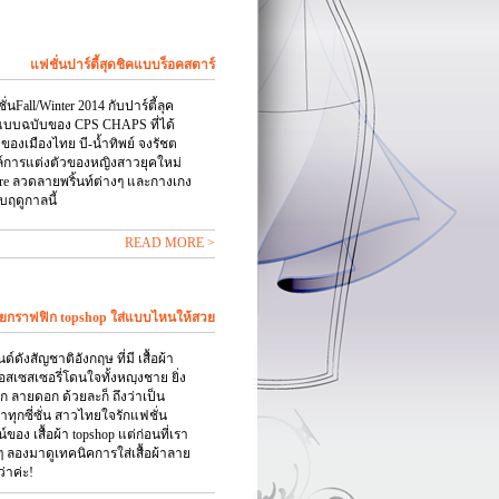
แฟชั่นปาร์ตี้สุดชิคแบบร็อคสตาร์
ั่นFall/Winter 2014 กับปาร์ตี้ลุค
นแบบฉบับของ CPS CHAPS ที่ได้
งเมืองไทย บี-น้ำทิพย์ จงรัชต
ล์การแต่งตัวของหญิงสาวยุคใหม่
are ลวดลายพริ้นท์ต่างๆ และกางเกง
ับฤดูกาลนี้
READ MORE >
ยกราฟฟิก topshop ใส่แบบไหนให้สวย
์ดังสัญชาติอังกฤษ ที่มี เสื้อผ้า
สเซสเซอรี่โดนใจทั้งหญฺงชาย ยิ่ง
ก ลายดอก ด้วยละก็ ถึงว่าเป็น
ตาทุกซี่ซั่น สาวไทยใจรักแฟชั่น
อง เสื้อผ้า topshop แต่ก่อนที่เรา
ดๆ ลองมาดูเทคนิคการใส่เสื้อผ้าลาย
่าค่ะ!