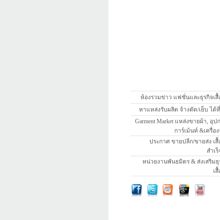
ห้องรวมข่าว แฟชั่นและธุรกิจเสื้
หาแหล่งรับผลิต จ้างตัด/เย็บ ได้ที่นี
Garment Market แหล่งขายผ้า, อุป
การ์เม้นท์ &เครื่อง
ประกาศ ขายปลีก/ขายส่ง เสื้
สำเร็
หน่วยงานพันธมิตร & ส่งเสริมธุ
เสื