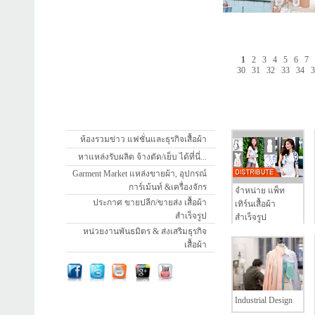
1
2
3
4
5
6
7
30
31
32
33
34
ห้องรวมข่าว แฟชั่นและธุรกิจเสื้อผ้า
หาแหล่งรับผลิต จ้างตัด/เย็บ ได้ที่นี่...
Garment Market แหล่งขายผ้า, อุปกรณ์
การ์เม้นท์ &เครื่องจักร
จำหน่าย แพ็ท
ประกาศ ขายปลีก/ขายส่ง เสื้อผ้า
เทิร์นเสื้อผ้า
สำเร็จรูป
สำเร็จรูป
หน่วยงานพันธมิตร & ส่งเสริมธุรกิจ
เสื้อผ้า
Industrial Design