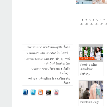
1
2
3
4
5
6
7
30
31
32
33
34
ห้องรวมข่าว แฟชั่นและธุรกิจเสื้อผ้า
หาแหล่งรับผลิต จ้างตัด/เย็บ ได้ที่นี่...
Garment Market แหล่งขายผ้า, อุปกรณ์
การ์เม้นท์ &เครื่องจักร
จำหน่าย แพ็ท
ประกาศ ขายปลีก/ขายส่ง เสื้อผ้า
เทิร์นเสื้อผ้า
สำเร็จรูป
สำเร็จรูป
หน่วยงานพันธมิตร & ส่งเสริมธุรกิจ
เสื้อผ้า
Industrial Design