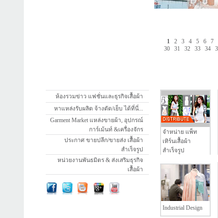
1
2
3
4
5
6
7
30
31
32
33
34
ห้องรวมข่าว แฟชั่นและธุรกิจเสื้อผ้า
หาแหล่งรับผลิต จ้างตัด/เย็บ ได้ที่นี่...
Garment Market แหล่งขายผ้า, อุปกรณ์
การ์เม้นท์ &เครื่องจักร
จำหน่าย แพ็ท
ประกาศ ขายปลีก/ขายส่ง เสื้อผ้า
เทิร์นเสื้อผ้า
สำเร็จรูป
สำเร็จรูป
หน่วยงานพันธมิตร & ส่งเสริมธุรกิจ
เสื้อผ้า
Industrial Design