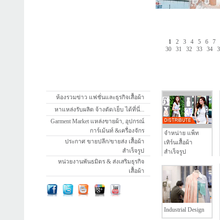
1
2
3
4
5
6
7
30
31
32
33
34
ห้องรวมข่าว แฟชั่นและธุรกิจเสื้อผ้า
หาแหล่งรับผลิต จ้างตัด/เย็บ ได้ที่นี่...
Garment Market แหล่งขายผ้า, อุปกรณ์
การ์เม้นท์ &เครื่องจักร
จำหน่าย แพ็ท
ประกาศ ขายปลีก/ขายส่ง เสื้อผ้า
เทิร์นเสื้อผ้า
สำเร็จรูป
สำเร็จรูป
หน่วยงานพันธมิตร & ส่งเสริมธุรกิจ
เสื้อผ้า
Industrial Design