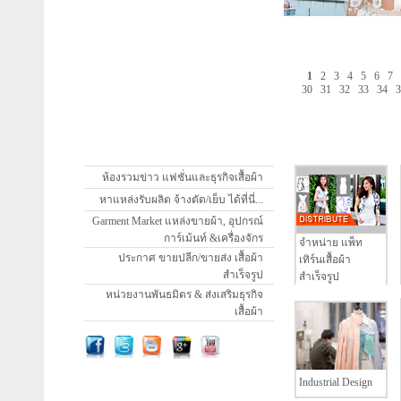
1
2
3
4
5
6
7
30
31
32
33
34
ห้องรวมข่าว แฟชั่นและธุรกิจเสื้อผ้า
หาแหล่งรับผลิต จ้างตัด/เย็บ ได้ที่นี่...
Garment Market แหล่งขายผ้า, อุปกรณ์
การ์เม้นท์ &เครื่องจักร
จำหน่าย แพ็ท
ประกาศ ขายปลีก/ขายส่ง เสื้อผ้า
เทิร์นเสื้อผ้า
สำเร็จรูป
สำเร็จรูป
หน่วยงานพันธมิตร & ส่งเสริมธุรกิจ
เสื้อผ้า
Industrial Design