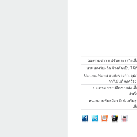
ห้องรวมข่าว แฟชั่นและธุรกิจเสื้
หาแหล่งรับผลิต จ้างตัด/เย็บ ได้ที่นี
Garment Market แหล่งขายผ้า, อุป
การ์เม้นท์ &เครื่อง
ประกาศ ขายปลีก/ขายส่ง เสื้
สำเร็
หน่วยงานพันธมิตร & ส่งเสริมธุ
เสื