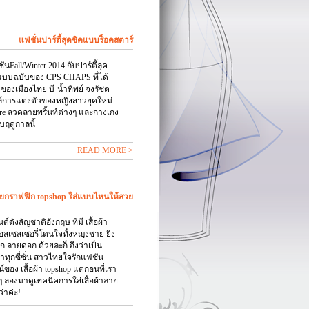
แฟชั่นปาร์ตี้สุดชิคแบบร็อคสตาร์
ั่นFall/Winter 2014 กับปาร์ตี้ลุค
นแบบฉบับของ CPS CHAPS ที่ได้
งเมืองไทย บี-น้ำทิพย์ จงรัชต
ล์การแต่งตัวของหญิงสาวยุคใหม่
are ลวดลายพริ้นท์ต่างๆ และกางเกง
ับฤดูกาลนี้
READ MORE >
ยกราฟฟิก topshop ใส่แบบไหนให้สวย
์ดังสัญชาติอังกฤษ ที่มี เสื้อผ้า
สเซสเซอรี่โดนใจทั้งหญฺงชาย ยิ่ง
ก ลายดอก ด้วยละก็ ถึงว่าเป็น
ตาทุกซี่ซั่น สาวไทยใจรักแฟชั่น
อง เสื้อผ้า topshop แต่ก่อนที่เรา
ดๆ ลองมาดูเทคนิคการใส่เสื้อผ้าลาย
่าค่ะ!