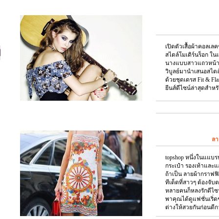
เปิดตัวเสื้อผ้าคอลเลคช
สไตล์โมเดิร์นร็อก ใ
นางแบบสาวแถวหน้าขอ
วิบูลย์มานำเสนอสไต
ด้วยชุดเดรส Fit & Fl
ยีนส์ดีไซน์ล่าสุดสำหร
ลา
topshop หนึ่งในแแบรนด
กระเป๋า รองเท้าและแอ
ถ้าเป็น ลายผ้ากราฟฟิ
ทีเด็ดที่สาวๆ ต้องจับ
หลายคนก็หลงรักดีไซน์ข
พาคุณได้ดูแฟชั่นเริ่
ต่างให้สวยกันก่อนดีกว