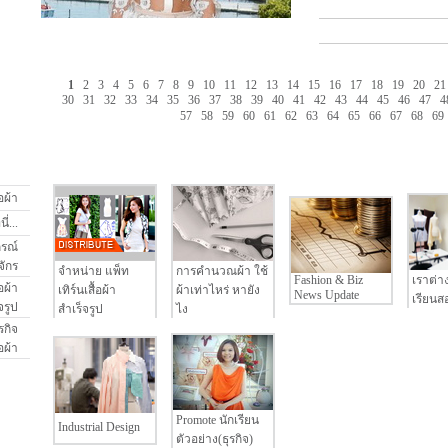
1
2
3
4
5
6
7
8
9
10
11
12
13
14
15
16
17
18
19
20
21
30
31
32
33
34
35
36
37
38
39
40
41
42
43
44
45
46
47
4
57
58
59
60
61
62
63
64
65
66
67
68
69
อผ้า
่...
กรณ์
จักร
จำหน่าย แพ็ท
การคำนวณผ้า ใช้
Fashion & Biz
เราต่า
อผ้า
เทิร์นเสื้อผ้า
ผ้าเท่าไหร่ หายัง
News Update
เรียนสอ
จรูป
สำเร็จรูป
ไง
รกิจ
้อผ้า
Promote นักเรียน
Industrial Design
ตัวอย่าง(ธุรกิจ)