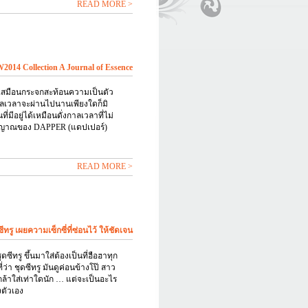
READ MORE >
14 Collection A Journal of Essence
บเสมือนกระจกสะท้อนความเป็นตัว
าลเวลาจะผ่านไปนานเพียงใดก็มิ
่มีอยู่ได้เหมือนดั่งกาลเวลาที่ไม่
ิญญาณของ DAPPER (แดปเปอร์)
READ MORE >
ีทรู เผยความเซ็กซี่ที่ซ่อนไว้ ให้ชัดเจน
 ชุดซีทรู ขึ้นมาใส่ต้องเป็นที่ฮือฮาทุก
ว่า ชุดซีทรู มันดูค่อนข้างโป๊ สาว
ล้าใส่เท่าใดนัก … แต่จะเป็นอะไร
ตัวเอง