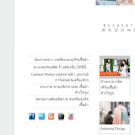
1
2
3
4
5
6
7
30
31
32
33
34
ห้องรวมข่าว แฟชั่นและธุรกิจเสื้อผ้า
หาแหล่งรับผลิต จ้างตัด/เย็บ ได้ที่นี่...
Garment Market แหล่งขายผ้า, อุปกรณ์
การ์เม้นท์ &เครื่องจักร
จำหน่าย แพ็ท
ประกาศ ขายปลีก/ขายส่ง เสื้อผ้า
เทิร์นเสื้อผ้า
สำเร็จรูป
สำเร็จรูป
หน่วยงานพันธมิตร & ส่งเสริมธุรกิจ
เสื้อผ้า
Industrial Design