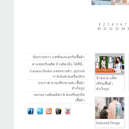
1
2
3
4
5
6
7
30
31
32
33
34
ห้องรวมข่าว แฟชั่นและธุรกิจเสื้อผ้า
หาแหล่งรับผลิต จ้างตัด/เย็บ ได้ที่นี่...
Garment Market แหล่งขายผ้า, อุปกรณ์
การ์เม้นท์ &เครื่องจักร
จำหน่าย แพ็ท
ประกาศ ขายปลีก/ขายส่ง เสื้อผ้า
เทิร์นเสื้อผ้า
สำเร็จรูป
สำเร็จรูป
หน่วยงานพันธมิตร & ส่งเสริมธุรกิจ
เสื้อผ้า
Industrial Design