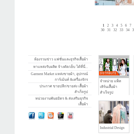
1
2
3
4
5
6
7
30
31
32
33
34
ห้องรวมข่าว แฟชั่นและธุรกิจเสื้อผ้า
หาแหล่งรับผลิต จ้างตัด/เย็บ ได้ที่นี่...
Garment Market แหล่งขายผ้า, อุปกรณ์
การ์เม้นท์ &เครื่องจักร
จำหน่าย แพ็ท
ประกาศ ขายปลีก/ขายส่ง เสื้อผ้า
เทิร์นเสื้อผ้า
สำเร็จรูป
สำเร็จรูป
หน่วยงานพันธมิตร & ส่งเสริมธุรกิจ
เสื้อผ้า
Industrial Design